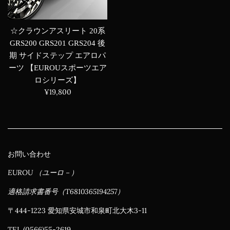
☆クラウンアスリート 20系
GRS200 GRS201 GRS204 後
期 サイドステップ エアロパ
ーツ 【EUROUスポーツエア
ロシリーズ】
通
¥19,800
常
価
格
お問い合わせ
EUROU （ユーロ－）
適格請求書番号（T6810365194257）
〒444-1223 愛知県安城市和泉町北大木3-11
TEL (0566)55-2619