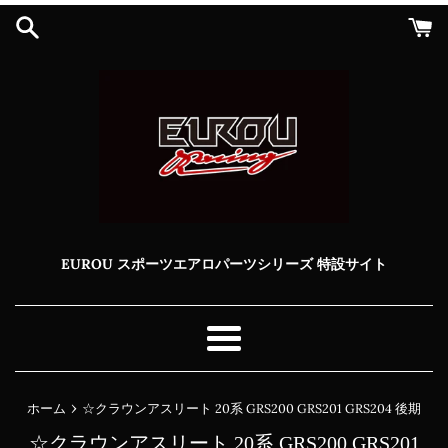
コ
ン
テ
ン
ツ
に
ス
キ
ッ
プ
す
る
EUROU スポーツエアロパーツシリーズ 特設サイト
メ
ニ
ュ
›
ホーム
☆クラウンアスリート 20系 GRS200 GRS201 GRS204 後期
ー
☆クラウンアスリート 20系 GRS200 GRS201