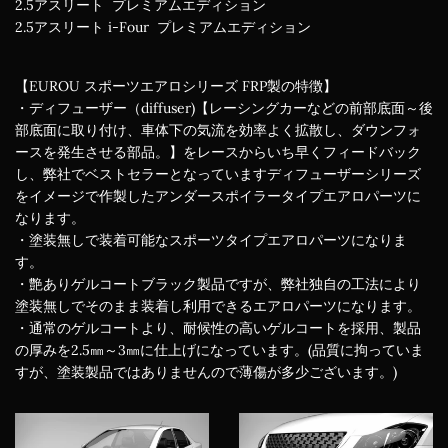
2.5アスリート プレミアムエディション
2.5アスリート i-Four プレミアムエディション
【EUROU スポーツエアロシリーズ FRP製の特徴】
・ディフューザー（diffuser)【レーシングカーなどの前部底面～後
部底面に取り付け、車体下の気流を効率よく拡散し、ダウンフォ
ースを発生させる部品。】をレースからいち早くフィードバック
し、弊社でベストセラーとなっていますディフューザーシリーズ
をイメージで作製したアンダースポイラータイプエアロパーツに
なります。
・塗装無しで装着可能なスポーツタイプエアロパーツになりま
す。
・艶ありゲルコートブラック製品ですが、弊社独自の工法により
塗装無しでそのまま装着し利用できるエアロパーツになります。
・通常のゲルコートより、耐候性の高いゲルコートを採用、製品
の厚みを2.5㎜～3㎜に仕上げになっています。(品質に拘っていま
すが、塗装製品ではありませんので薄傷が多少ございます。)