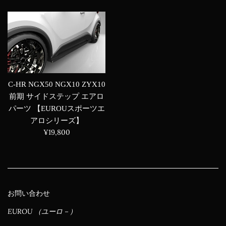
価
常
格
価
格
C-HR NGX50 NGX10 ZYX10
前期 サイドステップ エアロ
パーツ 【EUROUスポーツエ
アロシリーズ】
通
¥19,800
常
価
格
お問い合わせ
EUROU （ユーロ－）