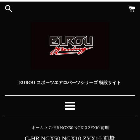
コ
ン
テ
ン
ツ
に
ス
キ
ッ
プ
す
る
EUROU スポーツエアロパーツシリーズ 特設サイト
メ
ニ
ュ
›
ホーム
C-HR NGX50 NGX10 ZYX10 前期
ー
C-HR NGX50 NGX10 ZYX10 前期