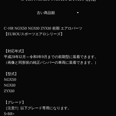
並
び
替
え
C-HR NGX50 NGX10 ZYX10 前期 エアロパーツ
【EUROUスポーツエアロシリーズ】
【対応年式】
平成28年12月～令和1年9月までの前期型に装着できます。
（画像と同形状の純正バンパーの車両に装着できます。）
【型式】
NGX50
NGX10
ZYX10
【グレード】
［注意!!］以下グレード専用になります。
S<BR>