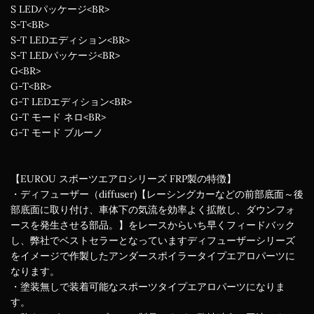
S LEDパッケージ<BR>
S-T<BR>
S-T LEDエディション<BR>
S-T LEDパッケージ<BR>
G<BR>
G-T<BR>
G-T LEDエディション<BR>
G-T モード ネロ<BR>
G-T モード ブルーノ
【EUROU スポーツエアロシリーズ FRP製の特徴】
・ディフューザー（diffuser)【レーシングカーなどの前部底面～後
部底面に取り付け、車体下の気流を効率よく拡散し、ダウンフォ
ースを発生させる部品。】をレースからいち早くフィードバック
し、弊社でベストセラーとなっていますディフューザーシリーズ
をイメージで作製したアンダースポイラータイプエアロパーツに
なります。
・塗装無しで装着可能なスポーツタイプエアロパーツになりま
す。