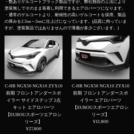
・艶ありゲルコートブラック製品ですが、弊社独自の工法により
塗装無しでそのまま装着し利用できるエアロパーツになります。
・通常のゲルコートより、耐候性の高いゲルコートを採用、製品
の厚みを2.5㎜～3㎜に仕上げになっています。(品質に拘っていま
すが、塗装製品ではありませんので薄傷が多少ございます。)
C-HR NGX50 NGX10 ZYX10
C-HR NGX50 NGX10 ZYX10
前期 フロントアンダースポ
前期 フロントアンダースポ
イラー エアロパーツ
イラー サイドステップ 2点
【EUROUスポーツエアロシ
キット エアロパーツ
リーズ】
【EUROUスポーツエアロシ
通
¥13,800
リーズ】
常
通
¥27,800