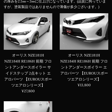
の厚みを2.5㎜～3㎜に仕上げになっています。(品質に拘っていま
すが、塗装製品ではありませんので薄傷が多少ございます。)
オーリス NZE181H
オーリス NZE181H
NZE184H RE186H 前期 フロ
NZE184H RE186H 前期 フロ
ントアンダースポイラー エ
ントアンダースポイラー サ
アロパーツ 【EUROUスポー
イドステップ 2点キット エ
ツエアロシリーズ】
アロパーツ 【EUROUスポー
通
¥13,800
ツエアロシリーズ】
常
通
¥27,800
価
常
格
価
格