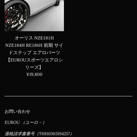
オーリス NZE181H
NZE184H RE186H 前期 サイ
ドステップ エアロパーツ
【EUROUスポーツエアロシ
リーズ】
通
¥19,800
常
価
格
お問い合わせ
EUROU （ユーロ－）
適格請求書番号（T6810365194257）