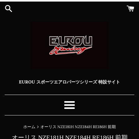
コ
ン
テ
ン
ツ
に
ス
キ
ッ
プ
す
る
EUROU スポーツエアロパーツシリーズ 特設サイト
メ
ニ
ュ
›
ホーム
オーリス NZE181H NZE184H RE186H 前期
ー
オーリス NZE181H NZE184H RE186H 前期