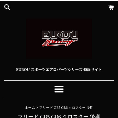
コ
ン
テ
ン
ツ
に
ス
キ
ッ
プ
す
る
EUROU スポーツエアロパーツシリーズ 特設サイト
メ
ニ
ュ
›
ホーム
フリード GB5 GB6 クロスター 後期
ー
フリード GB5 GB6 クロスター 後期