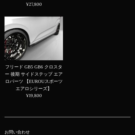
常
通
¥27,800
価
常
格
価
格
フリード GB5 GB6 クロスタ
ー 後期 サイドステップ エア
ロパーツ 【EUROUスポーツ
エアロシリーズ】
通
¥19,800
常
価
格
お問い合わせ