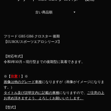
並
び
替
え
フリード GB5 GB6 クロスター 後期
【EUROUスポーツエアロシリーズ】
【対応年式】
令和1年10月～現行型までの後期型に装着できます。
※【
注意！
】※
画像は他のグレード車種
になりますが（画像がイメージになりま
す。）
タイトル及び説明文内に記載の車種
になりますので、
ご注意の上
お求め頂きますよう、よろしくお願いいたします。
【型式】