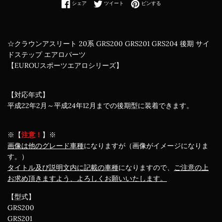
Facebookでシェアする
Twitterに投稿する
Pinterestでピンする
シェア
ツイート
ピンする
☆クラウンアスリート 20系 GRS200 GRS201 GRS204 後期 サイ
ドステップ エアロパーツ
【EUROUスポーツエアロシリーズ】
【対応年式】
平成22年2月～平成24年12月までの後期型に装着できます。
※【
注意！
】※
画像は他のグレード車種
になりますが（画像がイメージになりま
す。）
タイトル及び説明文内に記載の車種
になりますので、
ご注意の上
お求め頂きますよう、よろしくお願いいたします。
【型式】
GRS200
GRS201