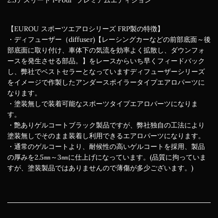
【EUROU スポーツエアロシリーズ FRP製の特徴】
・ディフューザー（diffuser)【レーシングカーなどの前部底面～後
部底面に取り付け、車体下の気流を効率よく拡散し、ダウンフォ
ースを発生させる部品。】をレースからいち早くフィードバック
し、弊社でベストセラーとなっていますディフューザーシリーズ
をイメージで作製したアンダースポイラータイプエアロパーツに
なります。
・塗装無しで装着可能なスポーツタイプエアロパーツになりま
す。
・艶ありゲルコートブラック製品ですが、弊社独自の工法により
塗装無しでそのまま装着し利用できるエアロパーツになります。
・通常のゲルコートより、耐候性の高いゲルコートを採用、製品
の厚みを2.5㎜～3㎜に仕上げになっています。(品質に拘っていま
すが、塗装製品ではありませんので薄傷が多少ございます。)