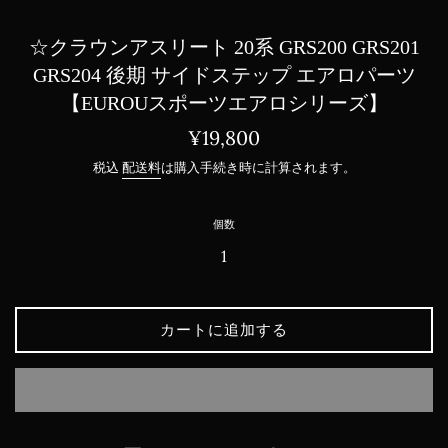
☆クラウンアスリート 20系 GRS200 GRS201
GRS204 後期 サイドステップ エアロパーツ
【EUROUスポーツエアロシリーズ】
通
¥19,800
常
税込
配送料
は購入手続き時に計算されます。
価
格
個数
カートに追加する