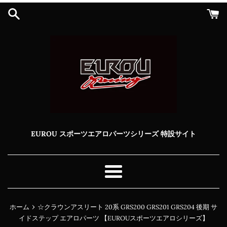
コ
ン
テ
ン
ツ
に
ス
キ
ッ
プ
す
る
EUROU スポーツエアロパーツシリーズ 特設サイト
メ
ニ
ュ
›
ホーム
☆クラウンアスリート 20系 GRS200 GRS201 GRS204 後期 サ
ー
イドステップ エアロパーツ 【EUROUスポーツエアロシリーズ】