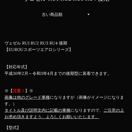
並
び
替
え
ヴェゼル RU1 RU2 RU3 RU4 後期
【EUROUスポーツエアロシリーズ】
【対応年式】
平成30年2月～令和3年4月までの後期型に装着できます。
※【
注意！
】※
画像は他のグレード車種
になりますが（画像がイメージになりま
す。）
タイトル及び説明文内に記載の車種
になりますので、
ご注意の上
お求め頂きますよう、よろしくお願いいたします。
【型式】