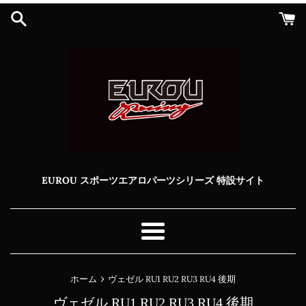
コ
ン
テ
ン
ツ
に
ス
キ
ッ
プ
す
る
EUROU スポーツエアロパーツシリーズ 特設サイト
メ
ニ
ュ
›
ホーム
ヴェゼル RU1 RU2 RU3 RU4 後期
ー
ヴェゼル RU1 RU2 RU3 RU4 後期