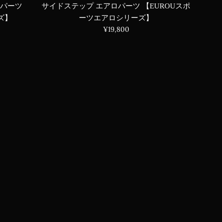
ロパーツ
サイドステップ エアロパーツ 【EUROUスポ
ズ】
ーツエアロシリーズ】
通
¥19,800
常
価
格