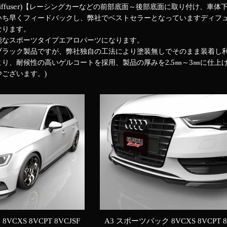
iffuser)【レーシングカーなどの前部底面～後部底面に取り付け、
いち早くフィードバックし、弊社でベストセラーとなっていますディフ
なります。
能なスポーツタイプエアロパーツになります。
ブラック製品ですが、弊社独自の工法により塗装無しでそのまま装着し
り、耐候性の高いゲルコートを採用、製品の厚みを2.5㎜～3㎜に仕上
ございます。)
VCXS 8VCPT 8VCJSF
A3 スポーツバック 8VCXS 8VCPT 8