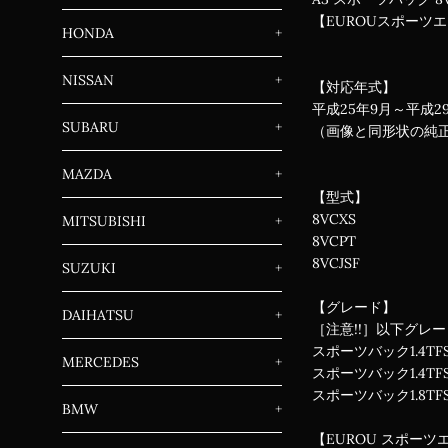
【EUROUスポーツ
HONDA
+
NISSAN
+
【対応年式】
平成25年9月～平成
SUBARU
+
（画像と同形状の純
MAZDA
+
【型式】
8VCXS
MITSUBISHI
+
8VCPT
8VCJSF
SUZUKI
+
【グレード】
DAIHATSU
+
［注意!!］以下グレ
スポーツバック1.4TFS
MERCEDES
+
スポーツバック1.4T
スポーツバック1.8TF
BMW
+
【EUROU スポーツ