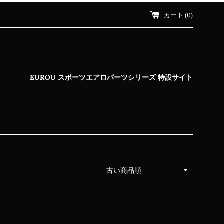
カート (
0
)
EUROU スポーツエアロパーツシリーズ 特設サイト
並
び
替
え