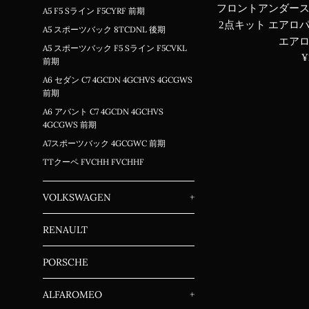
フロントアンダー
A5 F5 Sライン F5CYRF 前期
2点キット エアロパ
A5 スポーツバック 8TCDNL 後期
エア
A5 スポーツバック F5 Sライン F5CVKL
¥
前期
A6 セダン C7 4GCDN 4GCHVS 4GCGWS
前期
A6 アバント C7 4GCDN 4GCHVS
4GCGWS 前期
A7スポーツバック 4GCGWC 前期
TTクーペ FVCHH FVCHHF
VOLKSWAGEN
+
RENAULT
PORSCHE
ALFAROMEO
+