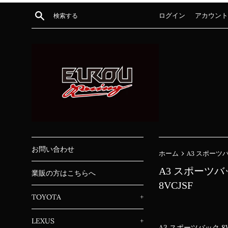
コ
検索する
ログイン
アカウント
ン
テ
ン
ツ
に
ス
キ
ッ
プ
す
る
お問い合わせ
›
ホーム
A3 スポーツバッ
A3 スポーツバッ
業販の方はこちらへ
8VCJSF
TOYOTA
+
LEXUS
+
A3 スポーツバック 8V