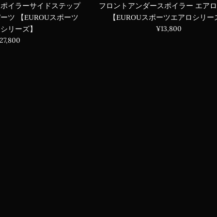
スポイラーサイドステップ
フロントアンダースポイラー エア
ーツ 【EUROUスポーツ
【EUROUスポーツエアロシリー
通
¥13,800
ロシリーズ】
常
通
27,800
価
常
格
価
格