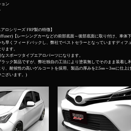
ション
ン
エアロシリーズ FRP製の特徴】
iffuser)【レーシングカーなどの前部底面～後部底面に取り付け、
いち早くフィードバックし、弊社でベストセラーとなっていますディフ
なります。
能なスポーツタイプエアロパーツになります。
ブラック製品ですが、弊社独自の工法により塗装無しでそのまま装着し
り、耐候性の高いゲルコートを採用、製品の厚みを2.5㎜～3㎜に仕上
ございます。)