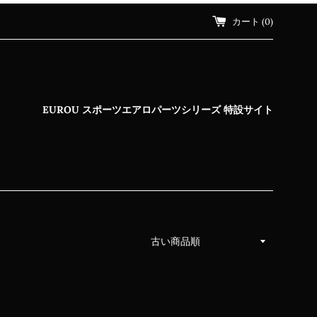
カート (
0
)
EUROU スポーツエアロパーツシリーズ 特設サイト
並
び
替
え