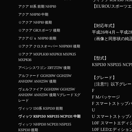
【EUROUスポーツ
アクア 10系 前期 NHP10
アクア NHP10 中期
☆アクア NHP10 後期
【対応年式】
☆アクア GRスポーツ 後期
平成26年4月～平成
アクア G´ｓ NHP10 前期
（画像と同形状の純
☆アクア クロスオーバー NHP10H 後期
☆アクア MXPLK10 MXPK11 MXPK15
【型式】
MXPK16
KSP130 NSP135 NCP1
アベンシスワゴン ZRT272W 後期
アルファード GGH20W GGH25W
【グレード】
ANH20W ANH25W 後期
［注意!!］以下グレ
ヴェルファイア GGH20W GGH25W
F
ANH20W ANH25W 後期 Vグレード Xグ
F Mパッケージ
レード
F スマートストップ
ヴィッツ 130系 KSP130 前期
U
U スマートストップ
ヴィッツ KSP130 NSP135 NCP131 中期
1.0F スマートエディ
ヴィッツ NHP130 NCP131 NSP135
1.0F LEDエディショ
KSP130 後期