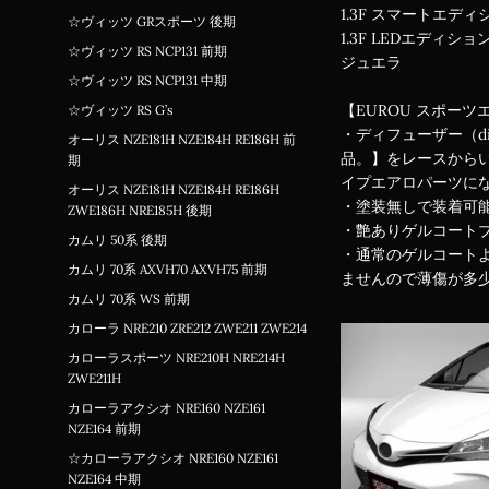
1.3F スマートエディ
☆ヴィッツ GRスポーツ 後期
1.3F LEDエディショ
☆ヴィッツ RS NCP131 前期
ジュエラ
☆ヴィッツ RS NCP131 中期
【EUROU スポーツ
☆ヴィッツ RS G’s
・ディフューザー（d
オーリス NZE181H NZE184H RE186H 前
品。】をレースから
期
イプエアロパーツに
オーリス NZE181H NZE184H RE186H
・塗装無しで装着可
ZWE186H NRE185H 後期
・艶ありゲルコート
カムリ 50系 後期
・通常のゲルコートよ
カムリ 70系 AXVH70 AXVH75 前期
ませんので薄傷が多少
カムリ 70系 WS 前期
カローラ NRE210 ZRE212 ZWE211 ZWE214
カローラスポーツ NRE210H NRE214H
ZWE211H
カローラアクシオ NRE160 NZE161
NZE164 前期
☆カローラアクシオ NRE160 NZE161
NZE164 中期