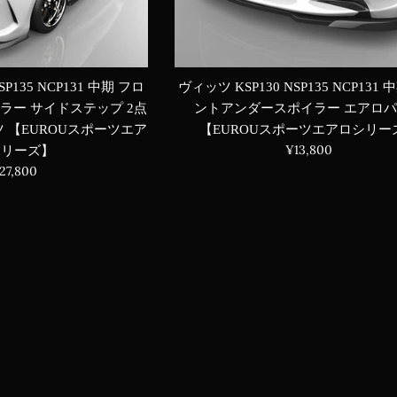
SP135 NCP131 中期 フロ
ヴィッツ KSP130 NSP135 NCP131
ラー サイドステップ 2点
ントアンダースポイラー エアロ
 【EUROUスポーツエア
【EUROUスポーツエアロシリー
通
¥13,800
シリーズ】
常
通
27,800
価
常
格
価
格