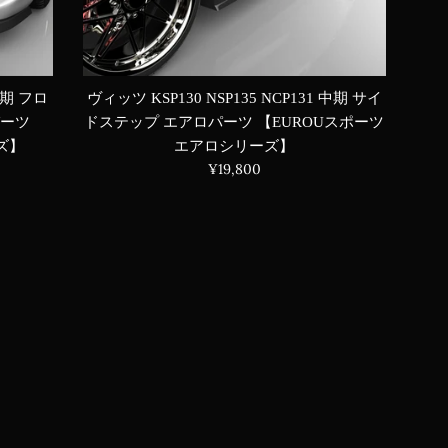
ヴィッツ KSP130 NSP135 NCP131 中期 サイ
 中期 フロ
ドステップ エアロパーツ 【EUROUスポーツ
パーツ
エアロシリーズ】
ズ】
通
¥19,800
常
価
格