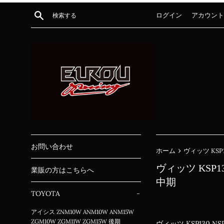
コ
検索する
ログイン
アカウント
ン
テ
ン
ツ
に
ス
キ
ッ
プ
す
る
お問い合わせ
›
ホーム
ヴィッツ KSP13
ヴィッツ KSP130
業販の方はこちらへ
中期
TOYOTA
-
アイシス ZNM10W ANM10W ANM15W
ZGM10W ZGM11W ZGM15W 後期
ヴィッツ KSP130 NS