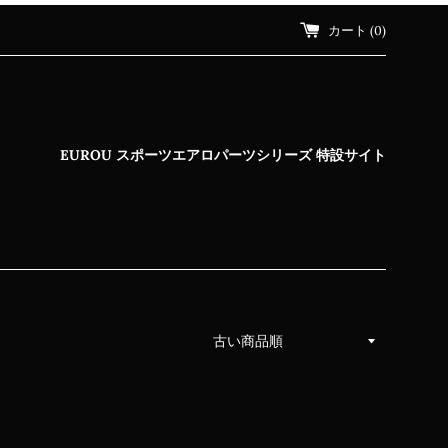
カート (
0
)
EUROU スポーツエアロパーツシリーズ 特設サイト
並
び
替
え