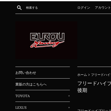
コ
検索する
ログイン
アカウント
ン
テ
ン
ツ
に
ス
キ
ッ
プ
す
る
お問い合わせ
›
ホーム
フリードハイブ
フリードハイブリ
業販の方はこちらへ
後期
TOYOTA
+
LEXUS
+
フリードハイブリッド 