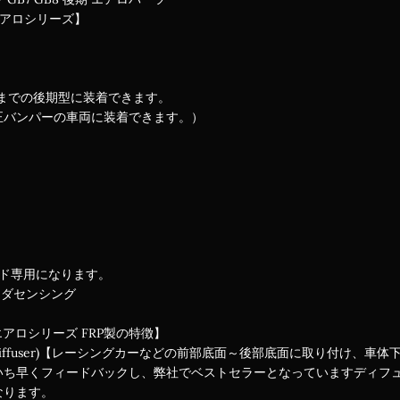
エアロシリーズ】
型までの後期型に装着できます。
正バンパーの車両に装着できます。）
ード専用になります。
ンダセンシング
エアロシリーズ FRP製の特徴】
iffuser)【レーシングカーなどの前部底面～後部底面に取り付け、
いち早くフィードバックし、弊社でベストセラーとなっていますディフ
なります。