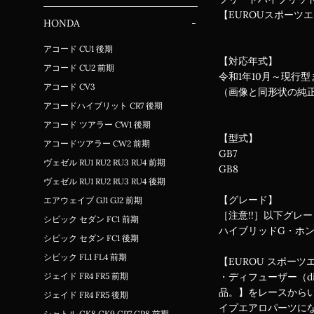
【EUROUスポーツ
HONDA
-
アコード CU1 後期
【対応年式】
アコード CU2 前期
令和1年10月～現行
アコード CV3
（画像と同形状の純
アコードハイブリット CR7 後期
アコード ツアラー CW1 後期
【型式】
アコードツアラー CW2 前期
GB7
ヴェゼル RU1 RU2 RU3 RU4 前期
GB8
ヴェゼル RU1 RU2 RU3 RU4 後期
【グレード】
エアウェイブ GJ1 GJ2 前期
［注意!!］以下グレ
シビック セダン FC1 前期
ハイブリッドG・ホ
シビック セダン FC1 後期
シビック FL1 FL4 前期
【EUROU スポーツ
ジェイド FR4 FR5 前期
・ディフューザー（d
品。】をレースから
ジェイド FR4 FR5 後期
イプエアロパーツに
シャトル GK8 GK9 GP7 GP8 前期