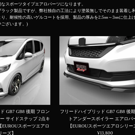
能なスポーツタイプエアロパーツになります。
ブラック製品ですが、弊社独自の工法により塗装無しでそのまま装着し
り、耐候性の高いゲルコートを採用、製品の厚みを2.5㎜～3㎜に仕上
ございます。)
GB7 GB8 後期 フロン
フリードハイブリッド GB7 GB8 後
ー サイドステップ 2点キ
トアンダースポイラー エアロパ
【EUROUスポーツエアロ
【EUROUスポーツエアロシリー
通
¥13,800
リーズ】