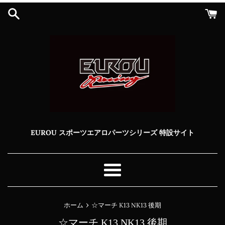
コ
ン
テ
ン
ツ
に
ス
キ
ッ
プ
す
る
EUROU スポーツエアロパーツシリーズ 特設サイト
メ
ニ
ュ
›
ホーム
☆マーチ K13 NK13 後期
ー
☆マーチ K13 NK13 後期