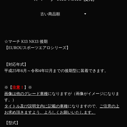
並
び
替
え
☆マーチ K13 NK13 後期
【EUROUスポーツエアロシリーズ】
【対応年式】
平成25年6月～令和4年12月までの後期型に装着できます。
※【
注意！
】※
画像は他のグレード車種
になりますが（画像がイメージになりま
す。）
タイトル及び説明文内に記載の車種
になりますので、
ご注意の上
お求め頂きますよう、よろしくお願いいたします。
【型式】