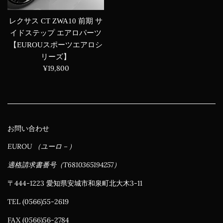
レクサス CT ZWA10 前期 サ
イドステップ エアロパーツ
【EUROUスポーツエアロシ
リーズ】
通
¥19,800
常
価
格
お問い合わせ
EUROU （ユーロ－）
適格請求書番号（T6810365194257）
〒444-1223 愛知県安城市和泉町北大木3-11
TEL (0566)55-2619
FAX (0566)56-2784