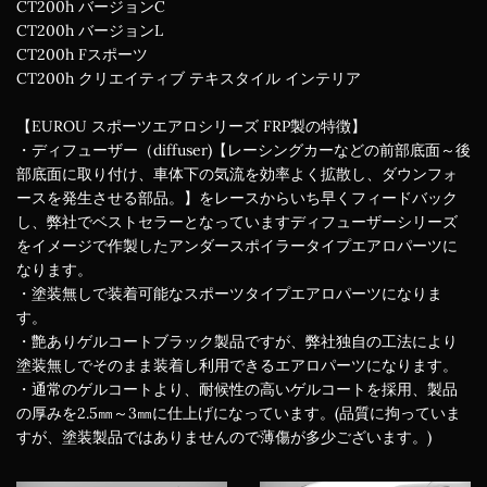
CT200h バージョンC
CT200h バージョンL
CT200h Fスポーツ
CT200h クリエイティブ テキスタイル インテリア
【EUROU スポーツエアロシリーズ FRP製の特徴】
・ディフューザー（diffuser)【レーシングカーなどの前部底面～後
部底面に取り付け、車体下の気流を効率よく拡散し、ダウンフォ
ースを発生させる部品。】をレースからいち早くフィードバック
し、弊社でベストセラーとなっていますディフューザーシリーズ
をイメージで作製したアンダースポイラータイプエアロパーツに
なります。
・塗装無しで装着可能なスポーツタイプエアロパーツになりま
す。
・艶ありゲルコートブラック製品ですが、弊社独自の工法により
塗装無しでそのまま装着し利用できるエアロパーツになります。
・通常のゲルコートより、耐候性の高いゲルコートを採用、製品
の厚みを2.5㎜～3㎜に仕上げになっています。(品質に拘っていま
すが、塗装製品ではありませんので薄傷が多少ございます。)