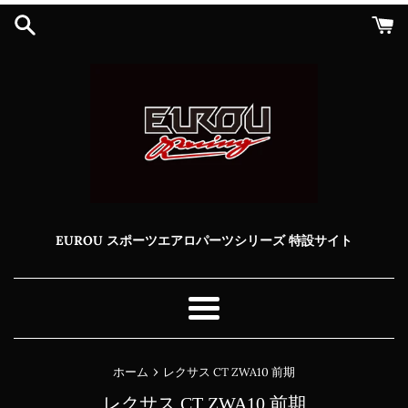
コ
ン
テ
ン
ツ
に
ス
キ
ッ
プ
す
る
EUROU スポーツエアロパーツシリーズ 特設サイト
メ
ニ
ュ
›
ホーム
レクサス CT ZWA10 前期
ー
レクサス CT ZWA10 前期