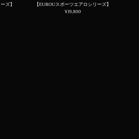
【EUROUスポーツエアロシリーズ】
リーズ】
通
¥19,800
常
価
格