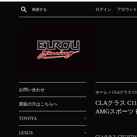
コ
検索する
ログイン
アカウント
ン
テ
ン
ツ
に
ス
キ
ッ
プ
す
る
お問い合わせ
›
ホーム
CLAクラス C11
CLAクラス C117 
業販の方はこちらへ
AMGスポーツ
TOYOTA
+
LEXUS
+
CLAクラス C117 11