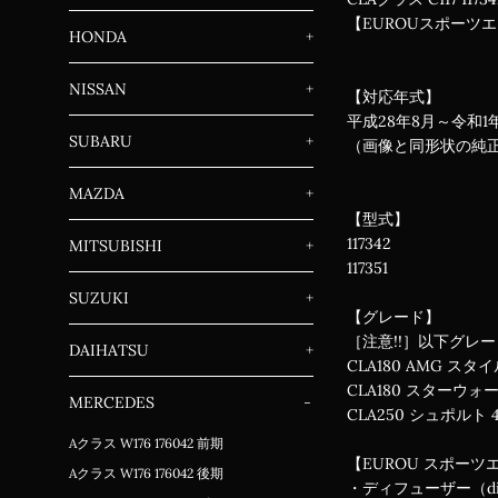
【EUROUスポーツ
HONDA
+
NISSAN
+
【対応年式】
平成28年8月～令和
SUBARU
+
（画像と同形状の純
MAZDA
+
【型式】
117342
MITSUBISHI
+
117351
SUZUKI
+
【グレード】
［注意!!］以下グレ
DAIHATSU
+
CLA180 AMG スタ
CLA180 スターウ
MERCEDES
-
CLA250 シュポルト
Aクラス W176 176042 前期
【EUROU スポーツ
Aクラス W176 176042 後期
・ディフューザー（d