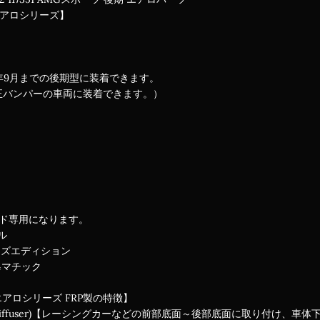
エアロシリーズ】
1年9月までの後期型に装着できます。
正バンパーの車両に装着できます。）
ード専用になります。
イル
ォーズエディション
 4マチック
エアロシリーズ FRP製の特徴】
iffuser)【レーシングカーなどの前部底面～後部底面に取り付け、