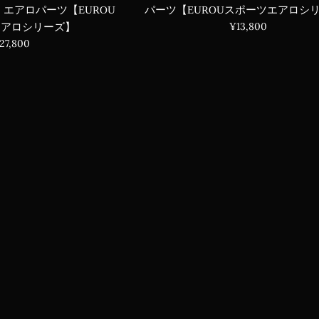
 エアロパーツ【EUROU
パーツ【EUROUスポーツエアロシ
通
¥13,800
エアロシリーズ】
常
通
27,800
価
常
格
価
格