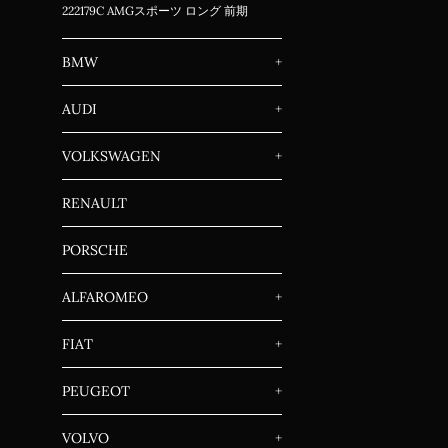
222179C AMGスポーツ ロング 前期
BMW
+
AUDI
+
VOLKSWAGEN
+
RENAULT
PORSCHE
ALFAROMEO
+
FIAT
+
PEUGEOT
+
VOLVO
+