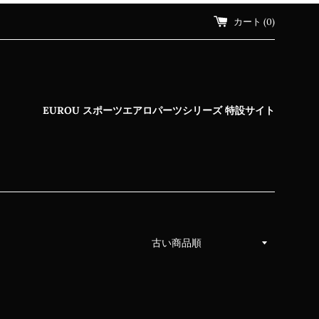
カート (
0
)
EUROU スポーツエアロパーツシリーズ 特設サイト
並
び
替
え