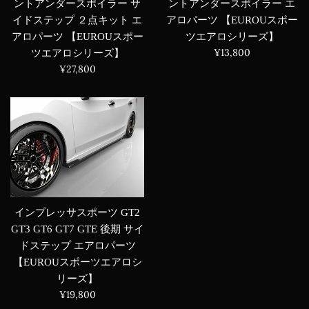
ントアンダースポイラー エ
ントアンダースポイラー サ
アロパーツ 【EUROUスポー
イドステップ ２点キット エ
ツエアロシリーズ】
アロパーツ 【EUROUスポー
通
¥13,800
ツエアロシリーズ】
常
通
¥27,800
価
常
格
価
格
インプレッサスポーツ GT2
GT3 GT6 GT7 GTE 後期 サイ
ドステップ エアロパーツ
【EUROUスポーツエアロシ
リーズ】
通
¥19,800