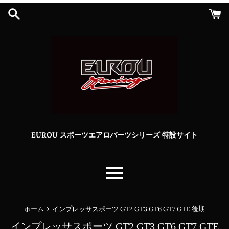
コ
ン
テ
ン
ツ
に
ス
キ
ッ
プ
す
る
EUROU スポーツエアロパーツシリーズ 特設サイト
メ
ニ
ュ
›
ホーム
インプレッサスポーツ GT2 GT3 GT6 GT7 GTE 後期
ー
インプレッサスポーツ GT2 GT3 GT6 GT7 GTE