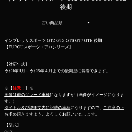
後期
並
び
替
え
インプレッサスポーツ GT2 GT3 GT6 GT7 GTE 後期
【EUROUスポーツエアロシリーズ】
【対応年式】
令和1年11月～令和5年４月までの後期型に装着できます。
※【
注意！
】※
画像は他のグレード車種
になりますが（画像がイメージになりま
す。）
タイトル及び説明文内に記載の車種
になりますので、
ご注意の上
お求め頂きますよう、よろしくお願いいたします。
【型式】
GT2