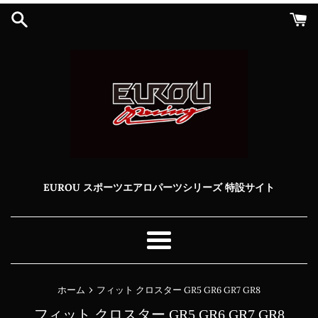
コ
ン
テ
ン
ツ
に
ス
キ
ッ
プ
す
る
EUROU スポーツエアロパーツシリーズ 特設サイト
メ
ニ
ュ
›
ホーム
フィット クロスター GR5 GR6 GR7 GR8
ー
フィット クロスター GR5 GR6 GR7 GR8