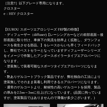
［注意!!］以下グレード専用になります。
クロスター
e：HEV クロスター
【EUROU スポーツエアロシリーズ FRP製の特徴】
・ディフューザー（diffuser)【レーシングカーなどの前部底面～後
部底面に取り付け、車体下の気流を効率よく拡散し、ダウンフォ
ースを発生させる部品。】をレースからいち早くフィードバック
し、弊社でベストセラーとなっていますディフューザーシリーズ
をイメージで作製したアンダースポイラータイプエアロパーツに
なります。
・塗装無しで装着可能なスポーツタイプエアロパーツになりま
す。
・艶ありゲルコートブラック製品ですが、弊社独自の工法により
塗装無しでそのまま装着し利用できるエアロパーツになります。
・通常のゲルコートより、耐候性の高いゲルコートを採用、製品
の厚みを2.5㎜～3㎜に仕上げになっています。(品質に拘っていま
すが、塗装製品ではありませんので薄傷が多少ございます。)