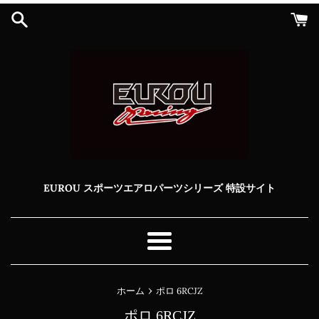
コ
ン
テ
ン
ツ
に
ス
キ
ッ
プ
す
る
EUROU スポーツエアロパーツシリーズ 特設サイト
メ
ニ
ュ
›
ホーム
ポロ 6RCJZ
ー
ポロ 6RCJZ