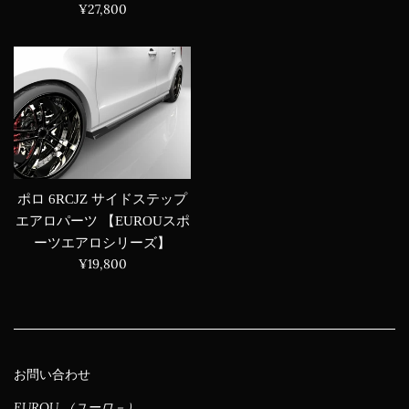
常
通
¥27,800
価
常
格
価
格
ポロ 6RCJZ サイドステップ
エアロパーツ 【EUROUスポ
ーツエアロシリーズ】
通
¥19,800
常
価
格
お問い合わせ
EUROU （ユーロ－）