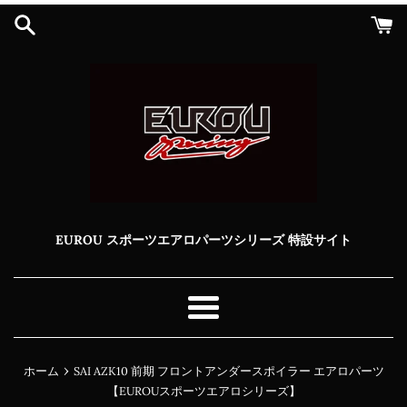
コ
ン
テ
ン
ツ
に
ス
キ
ッ
プ
す
る
EUROU スポーツエアロパーツシリーズ 特設サイト
メ
ニ
ュ
›
ホーム
SAI AZK10 前期 フロントアンダースポイラー エアロパーツ
ー
【EUROUスポーツエアロシリーズ】