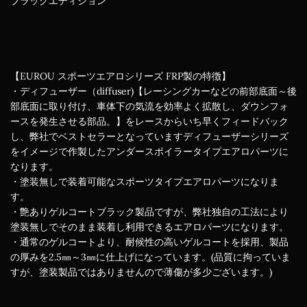
ブラックエディション
【EUROU スポーツエアロシリーズ FRP製の特徴】
・ディフューザー（diffuser)【レーシングカーなどの前部底面～後
部底面に取り付け、車体下の気流を効率よく拡散し、ダウンフォ
ースを発生させる部品。】をレースからいち早くフィードバック
し、弊社でベストセラーとなっていますディフューザーシリーズ
をイメージで作製したアンダースポイラータイプエアロパーツに
なります。
・塗装無しで装着可能なスポーツタイプエアロパーツになりま
す。
・艶ありゲルコートブラック製品ですが、弊社独自の工法により
塗装無しでそのまま装着し利用できるエアロパーツになります。
・通常のゲルコートより、耐候性の高いゲルコートを採用、製品
の厚みを2.5㎜～3㎜に仕上げになっています。(品質に拘っていま
すが、塗装製品ではありませんので薄傷が多少ございます。)