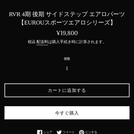
RVR 4期 後期 サイドステップ エアロパーツ
【EUROUスポーツエアロシリーズ】
通
¥19,800
常
税込
配送料
は購入手続き時に計算されます。
価
格
個数
カートに追加する
今すぐ購入
Facebookでシェアする
Twitterに投稿する
Pinterestでピンする
シェア
ツイート
ピンする