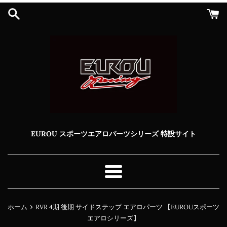
コ
ン
テ
ン
ツ
に
ス
キ
ッ
プ
す
る
EUROU スポーツエアロパーツシリーズ 特設サイト
メ
ニ
ュ
›
ホーム
RVR 4期 後期 サイドステップ エアロパーツ 【EUROUスポーツ
ー
エアロシリーズ】