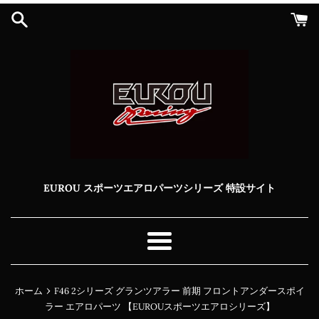
コ
ン
テ
ン
ツ
に
ス
キ
ッ
プ
す
る
EUROU スポーツエアロパーツシリーズ 特設サイト
メ
ニ
ュ
›
ホーム
F46 2シリーズ グランツアラー 前期 フロントアンダースポイ
ー
ラー エアロパーツ 【EUROUスポーツエアロシリーズ】