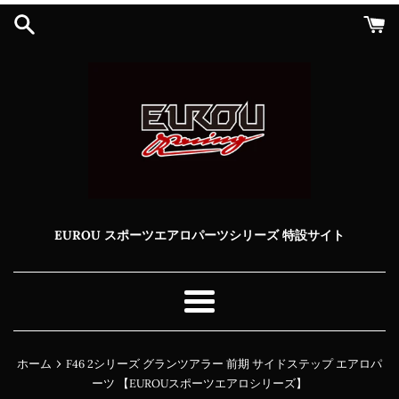
コ
ン
テ
ン
ツ
に
ス
キ
ッ
プ
す
る
EUROU スポーツエアロパーツシリーズ 特設サイト
メ
ニ
ュ
›
ホーム
F46 2シリーズ グランツアラー 前期 サイドステップ エアロパ
ー
ーツ 【EUROUスポーツエアロシリーズ】