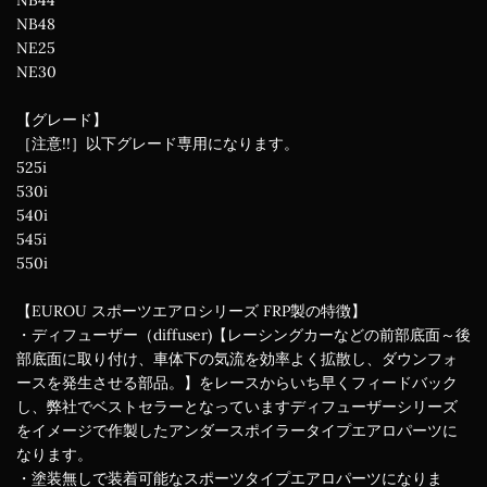
NB48
NE25
NE30
【グレード】
［注意!!］以下グレード専用になります。
525i
530i
540i
545i
550i
【EUROU スポーツエアロシリーズ FRP製の特徴】
・ディフューザー（diffuser)【レーシングカーなどの前部底面～後
部底面に取り付け、車体下の気流を効率よく拡散し、ダウンフォ
ースを発生させる部品。】をレースからいち早くフィードバック
し、弊社でベストセラーとなっていますディフューザーシリーズ
をイメージで作製したアンダースポイラータイプエアロパーツに
なります。
・塗装無しで装着可能なスポーツタイプエアロパーツになりま