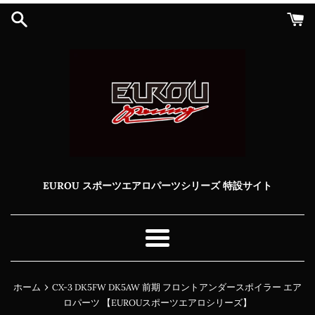
コ
ン
テ
ン
ツ
に
ス
キ
ッ
プ
す
る
EUROU スポーツエアロパーツシリーズ 特設サイト
メ
ニ
ュ
›
ホーム
CX-3 DK5FW DK5AW 前期 フロントアンダースポイラー エア
ー
ロパーツ 【EUROUスポーツエアロシリーズ】