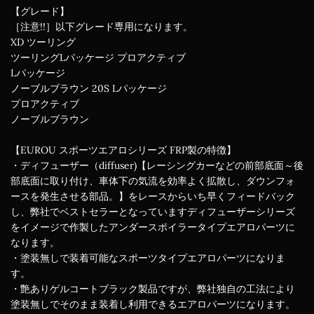
【グレード】
［注意!!］以下グレード専用になります。
XD ツーリング
ツーリングLパッケージ プロアクティブ
Lパッケージ
ノーブルブラウン 20S Lパッケージ
プロアクティブ
ノーブルブラウン
【EUROU スポーツエアロシリーズ FRP製の特徴】
・ディフューザー（diffuser)【レーシングカーなどの前部底面～後
部底面に取り付け、車体下の気流を効率よく拡散し、ダウンフォ
ースを発生させる部品。】をレースからいち早くフィードバック
し、弊社でベストセラーとなっていますディフューザーシリーズ
をイメージで作製したアンダースポイラータイプエアロパーツに
なります。
・塗装無しで装着可能なスポーツタイプエアロパーツになりま
す。
・艶ありゲルコートブラック製品ですが、弊社独自の工法により
塗装無しでそのまま装着し利用できるエアロパーツになります。