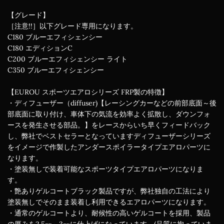
【グレード】
［注意!!］以下グレード専用になります。
C180 ブルーエフィシェンシー
C180 エディションC
C200 ブルーエフィシェンシー ライト
C350 ブルーエフィシェンシー
【EUROU スポーツエアロシリーズ FRP製の特徴】
・ディフューザー（diffuser)【レーシングカーなどの前部底面～後
部底面に取り付け、車体下の気流を効率よく拡散し、ダウンフォ
ースを発生させる部品。】をレースからいち早くフィードバック
し、弊社でベストセラーとなっていますディフューザーシリーズ
をイメージで作製したアンダースポイラータイプエアロパーツに
なります。
・塗装無しで装着可能なスポーツタイプエアロパーツになりま
す。
・艶ありゲルコートブラック製品ですが、弊社独自の工法により
塗装無しでそのまま装着し利用できるエアロパーツになります。
・通常のゲルコートより、耐候性の高いゲルコートを採用、製品