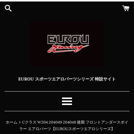
コ
ン
テ
ン
ツ
に
ス
キ
ッ
プ
す
る
EUROU スポーツエアロパーツシリーズ 特設サイト
メ
ニ
ュ
›
ホーム
Cクラス W204 204049 204048 後期 フロントアンダースポイ
ー
ラー エアロパーツ【EUROUスポーツエアロシリーズ】