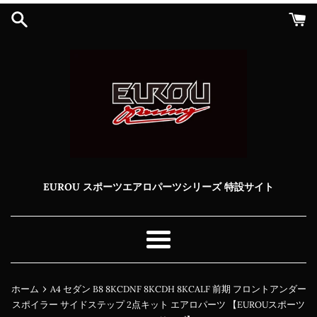
コ
ン
テ
ン
ツ
に
ス
キ
ッ
プ
す
る
EUROU スポーツエアロパーツシリーズ 特設サイト
メ
ニ
ュ
›
ホーム
A4 セダン B8 8KCDNF 8KCDH 8KCALF 前期 フロントアンダー
ー
スポイラー サイドステップ 2点キット エアロパーツ 【EUROUスポーツ