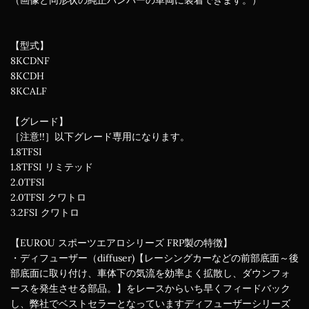
（画像と同形状の純正バンパーの車両に装着できます。）
【型式】
8KCDNF
8KCDH
8KCALF
【グレード】
［注意!!］以下グレード専用になります。
1.8TFSI
1.8TFSI リミテッド
2.0TFSI
2.0TFSI クワトロ
3.2FSI クワトロ
【EUROU スポーツエアロシリーズ FRP製の特徴】
・ディフューザー（diffuser)【レーシングカーなどの前部底面～後
部底面に取り付け、車体下の気流を効率よく拡散し、ダウンフォ
ースを発生させる部品。】をレースからいち早くフィードバック
し、弊社でベストセラーとなっていますディフューザーシリーズ