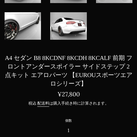
A4 セダン B8 8KCDNF 8KCDH 8KCALF 前期 フ
ロントアンダースポイラー サイドステップ 2
点キット エアロパーツ 【EUROUスポーツエア
ロシリーズ】
通
¥27,800
常
税込
配送料
は購入手続き時に計算されます。
価
格
個数