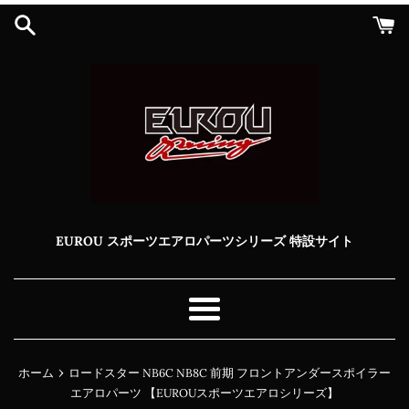
コ
ン
テ
ン
ツ
に
ス
キ
ッ
プ
す
る
EUROU スポーツエアロパーツシリーズ 特設サイト
メ
ニ
ュ
›
ホーム
ロードスター NB6C NB8C 前期 フロントアンダースポイラー
ー
エアロパーツ 【EUROUスポーツエアロシリーズ】