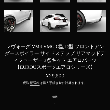
レヴォーグ VM4 VMG C型 D型 フロントアン
ダースポイラー サイドステップ リアマッドデ
ィフューザー 3点キット エアロパーツ
【EUROUスポーツエアロシリーズ】
通
¥29,800
常
税込
配送料
は購入手続き時に計算されます。
価
格
個数