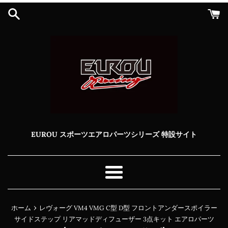
コ
ン
テ
ン
ツ
に
ス
キ
ッ
プ
す
る
EUROU スポーツエアロパーツシリーズ 特設サイト
メ
ニ
ュ
›
ホーム
レヴォーグ VM4 VMG C型 D型 フロントアンダースポイラー
ー
サイドステップ リアマッドディフューザー 3点キット エアロパーツ