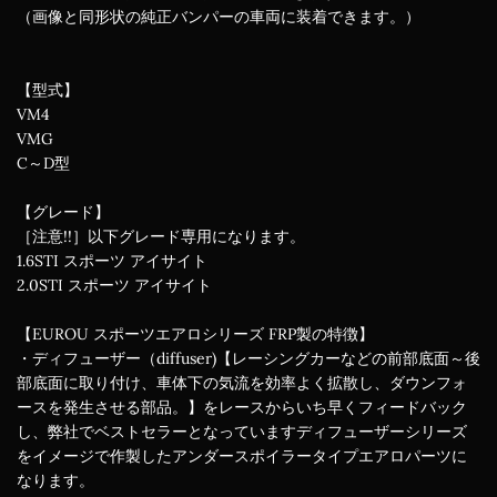
（画像と同形状の純正バンパーの車両に装着できます。）
【型式】
VM4
VMG
C～D型
【グレード】
［注意!!］以下グレード専用になります。
1.6STI スポーツ アイサイト
2.0STI スポーツ アイサイト
【EUROU スポーツエアロシリーズ FRP製の特徴】
・ディフューザー（diffuser)【レーシングカーなどの前部底面～後
部底面に取り付け、車体下の気流を効率よく拡散し、ダウンフォ
ースを発生させる部品。】をレースからいち早くフィードバック
し、弊社でベストセラーとなっていますディフューザーシリーズ
をイメージで作製したアンダースポイラータイプエアロパーツに
なります。