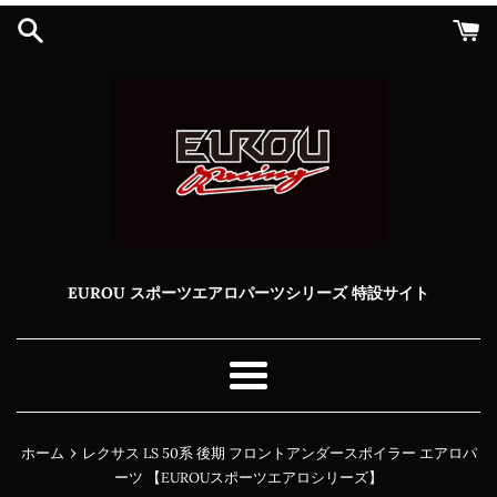
コ
ン
テ
ン
ツ
に
ス
キ
ッ
プ
す
る
EUROU スポーツエアロパーツシリーズ 特設サイト
メ
ニ
ュ
›
ホーム
レクサス LS 50系 後期 フロントアンダースポイラー エアロパ
ー
ーツ 【EUROUスポーツエアロシリーズ】