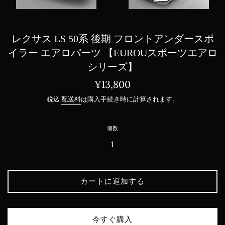
レクサス LS 50系 後期 フロントアンダースポ
イラー エアロパーツ 【EUROUスポーツエアロ
シリーズ】
通
¥13,800
常
税込
配送料
は購入手続き時に計算されます。
価
格
個数
カートに追加する
今すぐ購入