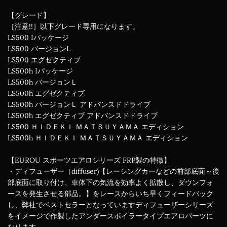
【グレード】
［注意!!］以下グレード専用になります。
LS500 Iパッケージ
LS500 バージョンL
LS500 エグゼクティブ
LS500h Iパッケージ
LS500h バージョンＬ
LS500h エグゼクティブ
LS500h バージョンＬ アドバンスドドライブ
LS500h エグゼクティブ アドバンスドドライブ
LS500 ＨＩＤＥＫＩ ＭＡＴＳＵＹＡＭＡ エディション
LS500h ＨＩＤＥＫＩ ＭＡＴＳＵＹＡＭＡ エディション
【EUROU スポーツエアロシリーズ FRP製の特徴】
・ディフューザー（diffuser)【レーシングカーなどの前部底面～後
部底面に取り付け、車体下の気流を効率よく拡散し、ダウンフォ
ースを発生させる部品。】をレースからいち早くフィードバック
し、弊社でベストセラーとなっていますディフューザーシリーズ
をイメージで作製したアンダースポイラータイプエアロパーツに