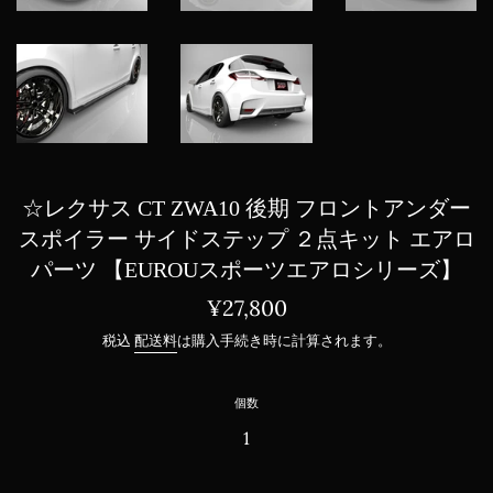
☆レクサス CT ZWA10 後期 フロントアンダー
スポイラー サイドステップ ２点キット エアロ
パーツ 【EUROUスポーツエアロシリーズ】
通
¥27,800
常
税込
配送料
は購入手続き時に計算されます。
価
格
個数