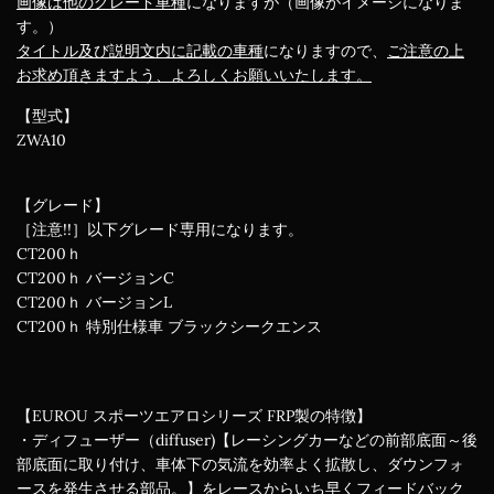
画像は他のグレード車種
になりますが（画像がイメージになりま
す。）
タイトル及び説明文内に記載の車種
になりますので、
ご注意の上
お求め頂きますよう、よろしくお願いいたします。
【型式】
ZWA10
【グレード】
［注意!!］以下グレード専用になります。
CT200ｈ
CT200ｈ バージョンC
CT200ｈ バージョンL
CT200ｈ 特別仕様車 ブラックシークエンス
【EUROU スポーツエアロシリーズ FRP製の特徴】
・ディフューザー（diffuser)【レーシングカーなどの前部底面～後
部底面に取り付け、車体下の気流を効率よく拡散し、ダウンフォ
ースを発生させる部品。】をレースからいち早くフィードバック