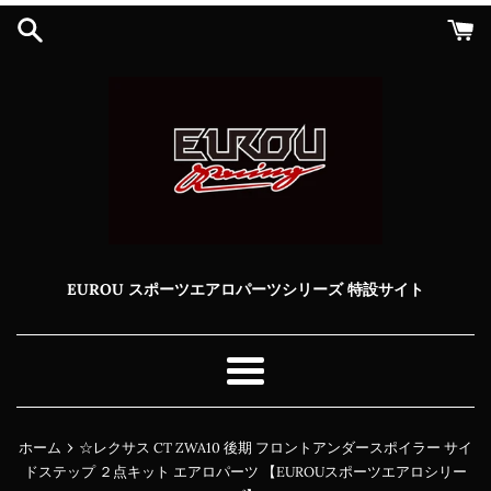
コ
ン
テ
ン
ツ
に
ス
キ
ッ
プ
す
る
EUROU スポーツエアロパーツシリーズ 特設サイト
メ
ニ
ュ
›
ホーム
☆レクサス CT ZWA10 後期 フロントアンダースポイラー サイ
ー
ドステップ ２点キット エアロパーツ 【EUROUスポーツエアロシリー