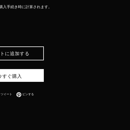
購入手続き時に計算されます。
トに追加する
今すぐ購入
bookでシェアする
Twitterに投稿する
Pinterestでピンする
ツイート
ピンする