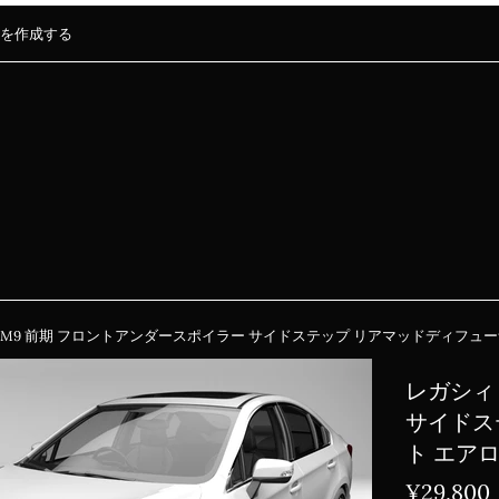
を作成する
 BM9 前期 フロントアンダースポイラー サイドステップ リアマッドディフュー
レガシィ 
サイドス
ト エア
通
¥29,800