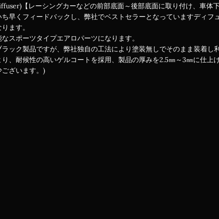
iffuser)【レーシングカーなどの前部底面～後部底面に取り付け、
いち早くフィードバックし、弊社でベストセラーとなっていますディフ
なります。
能なスポーツタイプエアロパーツになります。
ブラック製品ですが、弊社独自の工法により塗装無しでそのまま装着し
り、耐候性の高いゲルコートを採用、製品の厚みを2.5㎜～3㎜に仕上
ございます。)