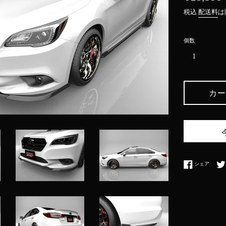
常
税込
配送料
は
価
格
個数
カー
Face
シェア