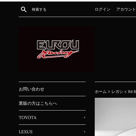
コ
検索する
ログイン
アカウント
ン
テ
ン
ツ
に
ス
キ
ッ
プ
す
る
お問い合わせ
›
ホーム
レガシィ B4
業販の方はこちらへ
TOYOTA
+
LEXUS
+