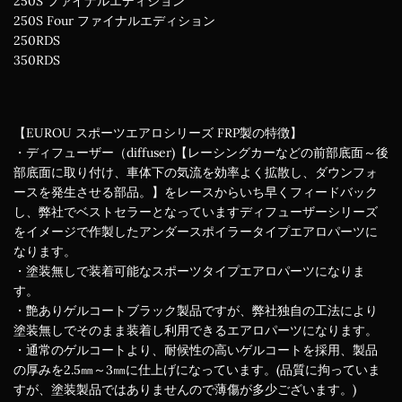
250S ファイナルエディション
250S Four ファイナルエディション
250RDS
350RDS
【EUROU スポーツエアロシリーズ FRP製の特徴】
・ディフューザー（diffuser)【レーシングカーなどの前部底面～後
部底面に取り付け、車体下の気流を効率よく拡散し、ダウンフォ
ースを発生させる部品。】をレースからいち早くフィードバック
し、弊社でベストセラーとなっていますディフューザーシリーズ
をイメージで作製したアンダースポイラータイプエアロパーツに
なります。
・塗装無しで装着可能なスポーツタイプエアロパーツになりま
す。
・艶ありゲルコートブラック製品ですが、弊社独自の工法により
塗装無しでそのまま装着し利用できるエアロパーツになります。
・通常のゲルコートより、耐候性の高いゲルコートを採用、製品
の厚みを2.5㎜～3㎜に仕上げになっています。(品質に拘っていま
すが、塗装製品ではありませんので薄傷が多少ございます。)