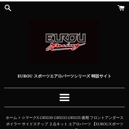
コ
ン
テ
ン
ツ
に
ス
キ
ッ
プ
す
る
EUROU スポーツエアロパーツシリーズ 特設サイト
メ
ニ
ュ
›
ホーム
☆マークX GRX130 GRX133 GRX135 後期 フロントアンダース
ー
ポイラー サイドステップ ２点キット エアロパーツ 【EUROUスポーツ