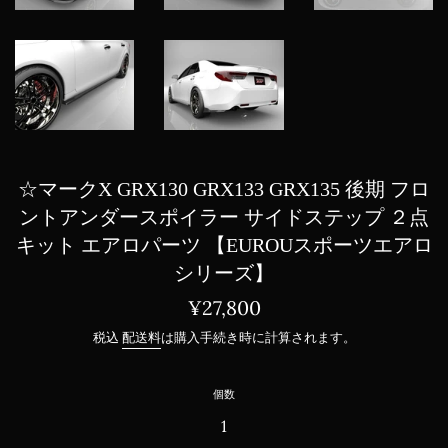
☆マークX GRX130 GRX133 GRX135 後期 フロ
ントアンダースポイラー サイドステップ ２点
キット エアロパーツ 【EUROUスポーツエアロ
シリーズ】
通
¥27,800
常
税込
配送料
は購入手続き時に計算されます。
価
格
個数