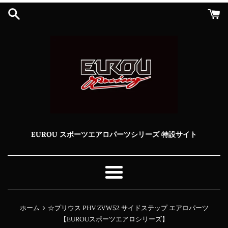
コ
ン
テ
ン
ツ
に
ス
キ
ッ
プ
す
る
EUROU スポーツエアロパーツシリーズ 特設サイト
メ
ニ
ュ
›
ホーム
☆プリウス PHV ZVW52 サイドステップ エアロパーツ
ー
【EUROUスポーツエアロシリーズ】