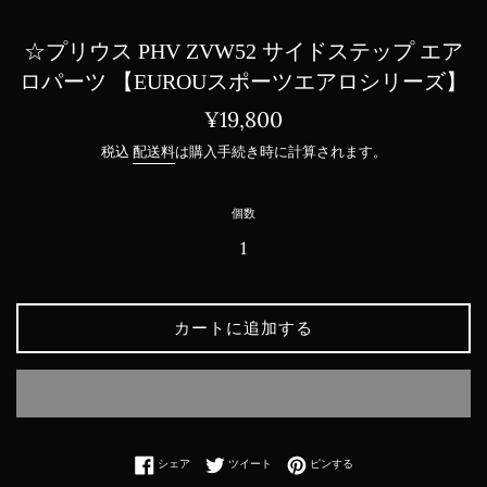
☆プリウス PHV ZVW52 サイドステップ エア
ロパーツ 【EUROUスポーツエアロシリーズ】
通
¥19,800
常
税込
配送料
は購入手続き時に計算されます。
価
格
個数
カートに追加する
Facebookでシェアする
Twitterに投稿する
Pinterestでピンする
シェア
ツイート
ピンする