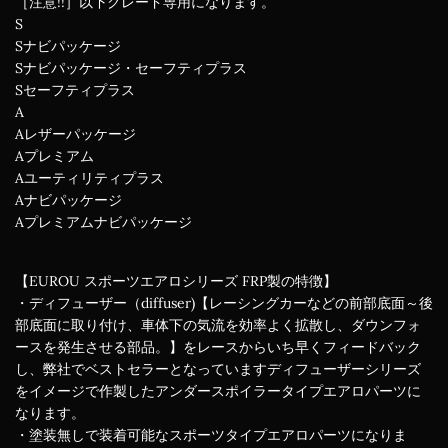
［注意!!］以下グレード専用になります。
S
Sナビパッケージ
Sナビパッケージ・セーフティプラス
Sセーフティプラス
A
Aレザーパッケージ
Aプレミアム
Aユーティリティプラス
Aナビパッケージ
Aプレミアムナビパッケージ
【EUROU スポーツエアロシリーズ FRP製の特徴】
・ディフューザー（diffuser)【レーシングカーなどの前部底面～後
部底面に取り付け、車体下の気流を効率よく拡散し、ダウンフォ
ースを発生させる部品。】をレースからいち早くフィードバック
し、弊社でベストセラーとなっていますディフューザーシリーズ
をイメージで作製したアンダースポイラータイプエアロパーツに
なります。
・塗装無しで装着可能なスポーツタイプエアロパーツになりま