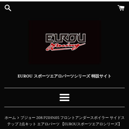
コ
ン
テ
ン
ツ
に
ス
キ
ッ
プ
す
る
EUROU スポーツエアロパーツシリーズ 特設サイト
メ
ニ
ュ
›
ホーム
プジョー 208 P21HN05 フロントアンダースポイラー サイドス
ー
テップ 2点キット エアロパーツ 【EUROUスポーツエアロシリーズ】