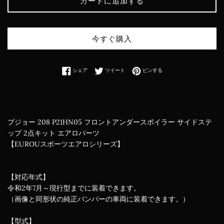
カートに追加する
今すぐ購入
Facebookでシェアする
Twitterに投稿する
Pinterestでピンする
シェア
ツイート
ピンする
プジョー 208 P21HN05 フロントアンダースポイラー サイドステ
ップ 2点キット エアロパーツ
【EUROUスポーツエアロシリーズ】
【対応年式】
令和2年7月～現行型までに装着できます。
（画像と同形状の純正バンパーの車両に装着できます。）
【型式】