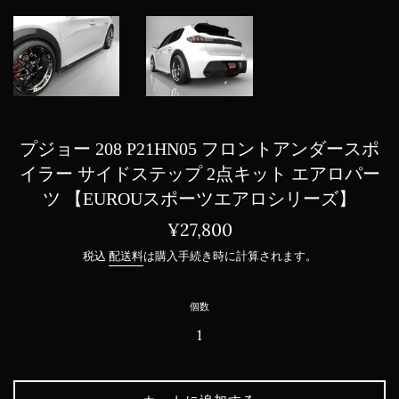
プジョー 208 P21HN05 フロントアンダースポ
イラー サイドステップ 2点キット エアロパー
ツ 【EUROUスポーツエアロシリーズ】
通
¥27,800
常
税込
配送料
は購入手続き時に計算されます。
価
格
個数