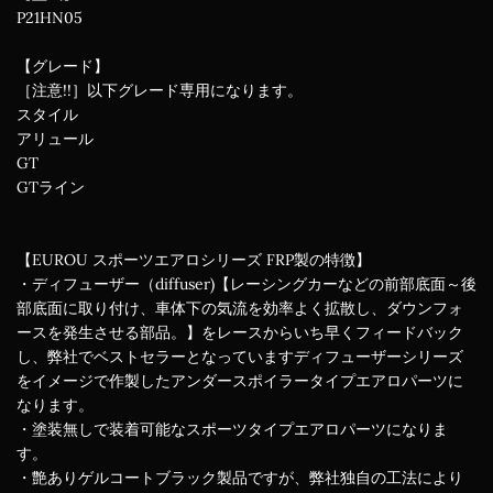
P21HN05
【グレード】
［注意!!］以下グレード専用になります。
スタイル
アリュール
GT
GTライン
【EUROU スポーツエアロシリーズ FRP製の特徴】
・ディフューザー（diffuser)【レーシングカーなどの前部底面～後
部底面に取り付け、車体下の気流を効率よく拡散し、ダウンフォ
ースを発生させる部品。】をレースからいち早くフィードバック
し、弊社でベストセラーとなっていますディフューザーシリーズ
をイメージで作製したアンダースポイラータイプエアロパーツに
なります。
・塗装無しで装着可能なスポーツタイプエアロパーツになりま
す。
・艶ありゲルコートブラック製品ですが、弊社独自の工法により