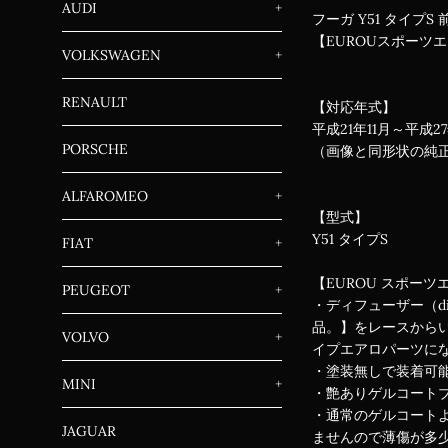
AUDI
+
フーガ Y51 タイプ
【EUROUスポーツ
VOLKSWAGEN
+
RENAULT
【対応年式】
平成21年11月～平成
PORSCHE
（画像と同形状の純
ALFAROMEO
+
【型式】
Y51 タイプS
FIAT
+
【EUROU スポーツ
PEUGEOT
+
・ディフューザー（d
品。】をレースから
VOLVO
+
イプエアロパーツに
・塗装無しで装着可
MINI
+
・艶ありゲルコート
・通常のゲルコートよ
JAGUAR
ませんので薄傷が多少