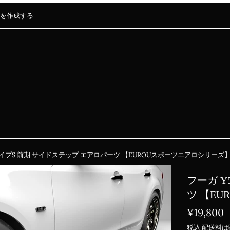
を作成する
 タイプS 前期 サイドステップ エアロパーツ 【EUROUスポーツエアロシリーズ
フーガ Y
ツ 【E
通
¥19,800
常
税込
配送料
は