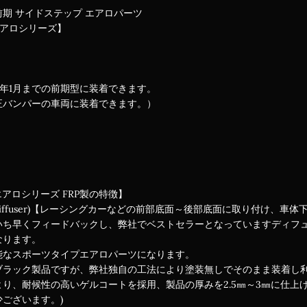
S 前期 サイドステップ エアロパーツ
エアロシリーズ】
27年1月までの前期型に装着できます。
正バンパーの車両に装着できます。）
エアロシリーズ FRP製の特徴】
iffuser)【レーシングカーなどの前部底面～後部底面に取り付け、
いち早くフィードバックし、弊社でベストセラーとなっていますディフ
なります。
能なスポーツタイプエアロパーツになります。
ブラック製品ですが、弊社独自の工法により塗装無しでそのまま装着し
り、耐候性の高いゲルコートを採用、製品の厚みを2.5㎜～3㎜に仕上
ございます。)