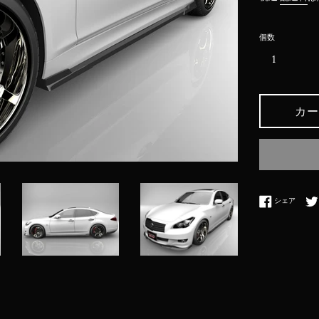
価
格
個数
カー
Face
シェア