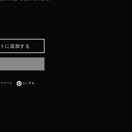
トに追加する
bookでシェアする
Twitterに投稿する
Pinterestでピンする
ツイート
ピンする