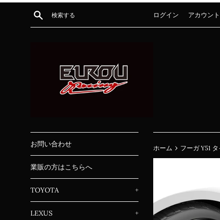
コ
検索する
ログイン
アカウント
ン
テ
ン
ツ
に
ス
キ
ッ
プ
す
る
お問い合わせ
›
ホーム
フーガ Y51
業販の方はこちらへ
TOYOTA
+
LEXUS
+