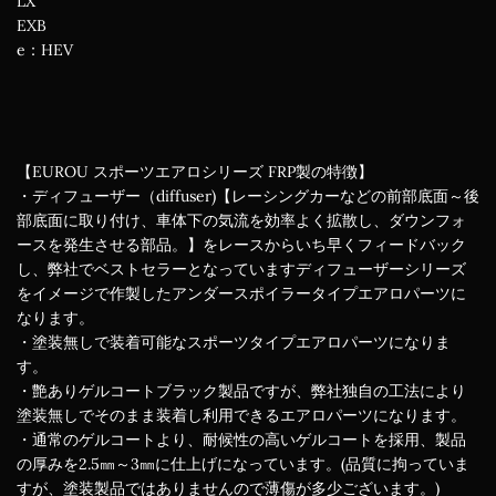
LX
EXB
e：HEV
【EUROU スポーツエアロシリーズ FRP製の特徴】
・ディフューザー（diffuser)【レーシングカーなどの前部底面～後
部底面に取り付け、車体下の気流を効率よく拡散し、ダウンフォ
ースを発生させる部品。】をレースからいち早くフィードバック
し、弊社でベストセラーとなっていますディフューザーシリーズ
をイメージで作製したアンダースポイラータイプエアロパーツに
なります。
・塗装無しで装着可能なスポーツタイプエアロパーツになりま
す。
・艶ありゲルコートブラック製品ですが、弊社独自の工法により
塗装無しでそのまま装着し利用できるエアロパーツになります。
・通常のゲルコートより、耐候性の高いゲルコートを採用、製品
の厚みを2.5㎜～3㎜に仕上げになっています。(品質に拘っていま
すが、塗装製品ではありませんので薄傷が多少ございます。)