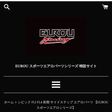
コ
ン
テ
ン
ツ
に
ス
キ
ッ
プ
す
る
EUROU スポーツエアロパーツシリーズ 特設サイト
メ
ニ
ュ
›
ホーム
シビック FL1 FL4 前期 サイドステップ エアロパーツ 【EUROU
ー
スポーツエアロシリーズ】