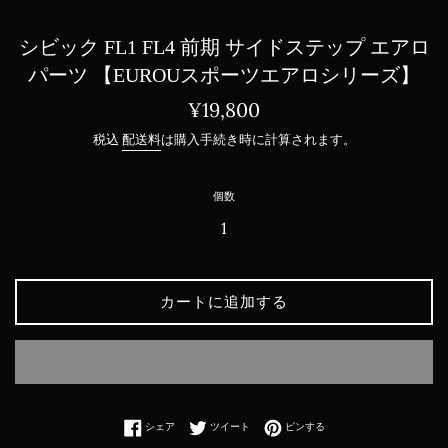
シビック FL1 FL4 前期 サイドステップ エアロ
パーツ 【EUROUスポーツエアロシリーズ】
通
¥19,800
常
税込
配送料
は購入手続き時に計算されます。
価
格
個数
カートに追加する
Facebookでシェアする
Twitterに投稿する
Pinterestでピンする
シェア
ツイート
ピンする