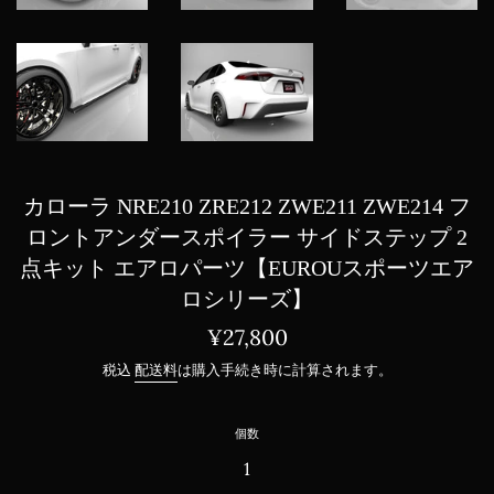
カローラ NRE210 ZRE212 ZWE211 ZWE214 フ
ロントアンダースポイラー サイドステップ 2
点キット エアロパーツ【EUROUスポーツエア
ロシリーズ】
通
¥27,800
常
税込
配送料
は購入手続き時に計算されます。
価
格
個数