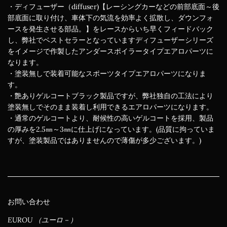
・ディフューザー（diffuser)【レーシングカーなどの前部底面～後
部底面に取り付け、車体下の気流を効率よく拡散し、ダウンフォ
ースを発生させる部品。】をレースからいち早くフィードバック
し、弊社でベストセラーとなっていますディフューザーシリーズ
をイメージで作製したアンダースポイラータイプエアロパーツに
なります。
・塗装無しで装着可能なスポーツタイプエアロパーツになりま
す。
・艶ありゲルコートブラック製品ですが、弊社独自の工法により
塗装無しでそのまま装着し利用できるエアロパーツになります。
・通常のゲルコートより、耐候性の高いゲルコートを採用、製品
の厚みを2.5㎜～3㎜に仕上げになっています。(品質に拘っていま
すが、塗装製品ではありませんので薄傷が多少ございます。)
お問い合わせ
EUROU （ユーロ－）