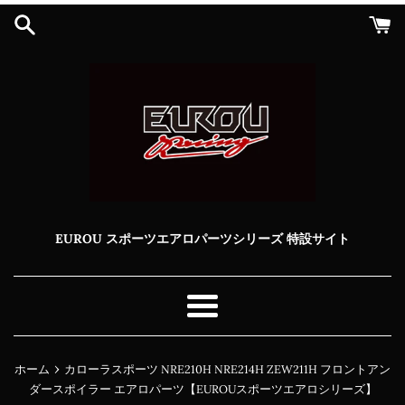
コ
ン
テ
ン
ツ
に
ス
キ
ッ
プ
す
る
EUROU スポーツエアロパーツシリーズ 特設サイト
メ
ニ
ュ
›
ホーム
カローラスポーツ NRE210H NRE214H ZEW211H フロントアン
ー
ダースポイラー エアロパーツ【EUROUスポーツエアロシリーズ】