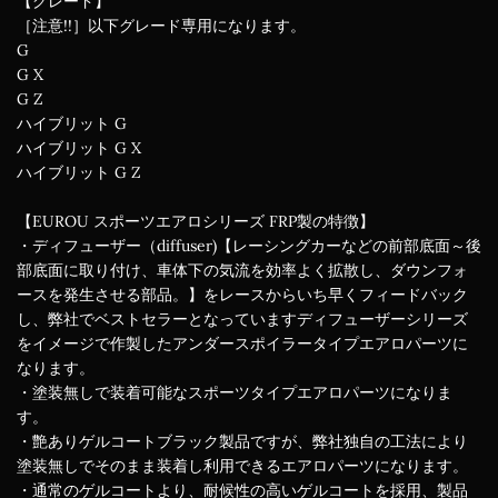
【グレード】
［注意!!］以下グレード専用になります。
G
G X
G Z
ハイブリット G
ハイブリット G X
ハイブリット G Z
【EUROU スポーツエアロシリーズ FRP製の特徴】
・ディフューザー（diffuser)【レーシングカーなどの前部底面～後
部底面に取り付け、車体下の気流を効率よく拡散し、ダウンフォ
ースを発生させる部品。】をレースからいち早くフィードバック
し、弊社でベストセラーとなっていますディフューザーシリーズ
をイメージで作製したアンダースポイラータイプエアロパーツに
なります。
・塗装無しで装着可能なスポーツタイプエアロパーツになりま
す。
・艶ありゲルコートブラック製品ですが、弊社独自の工法により
塗装無しでそのまま装着し利用できるエアロパーツになります。
・通常のゲルコートより、耐候性の高いゲルコートを採用、製品