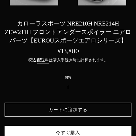
カローラスポーツ NRE210H NRE214H
ZEW211H フロントアンダースポイラー エアロ
パーツ【EUROUスポーツエアロシリーズ】
通
¥13,800
常
税込
配送料
は購入手続き時に計算されます。
価
格
個数
カートに追加する
今すぐ購入