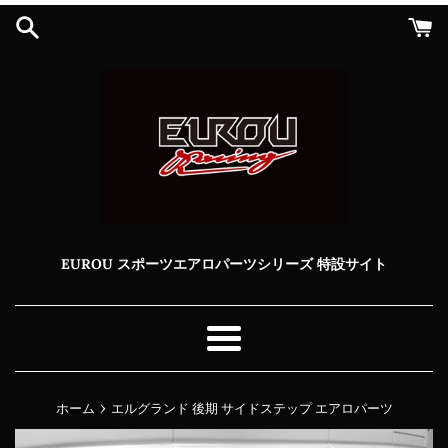
コ
ン
テ
ン
ツ
に
ス
キ
ッ
プ
す
る
EUROU スポーツエアロパーツシリーズ 特設サイト
メ
ニ
ュ
›
ホーム
エルグランド 後期 サイドステップ エアロパーツ
ー