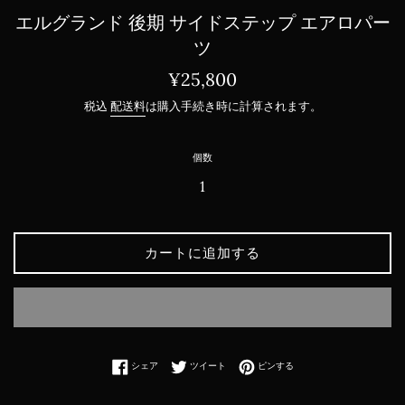
エルグランド 後期 サイドステップ エアロパー
ツ
通
¥25,800
常
税込
配送料
は購入手続き時に計算されます。
価
格
個数
カートに追加する
Facebookでシェアする
Twitterに投稿する
Pinterestでピンする
シェア
ツイート
ピンする