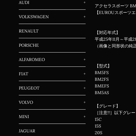
AUDI
+
アクセラスポーツ BM5
【EUROUスポーツ
VOLKSWAGEN
+
RENAULT
【対応年式】
平成25年11月～平
PORSCHE
（画像と同形状の純
ALFAROMEO
+
【型式】
BM5FS
FIAT
+
BM2FS
BMEFS
PEUGEOT
+
BM5AS
VOLVO
+
【グレード】
［注意!!］以下グレ
MINI
+
15C
15S
JAGUAR
20S