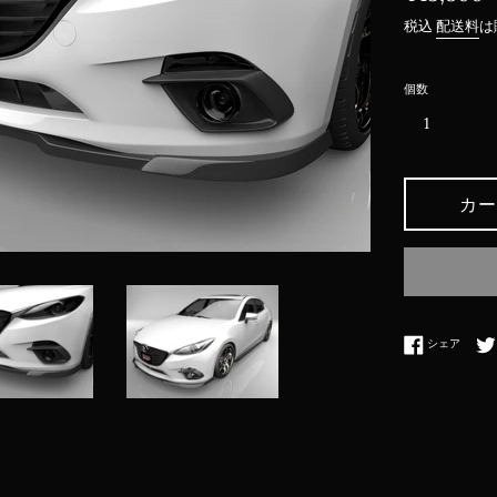
常
税込
配送料
は
価
格
個数
カー
Face
シェア