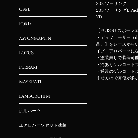
20S ツーリング
OPEL
20S ツーリングL Pac
XD
FORD
【EUROU スポーツ
・ディフューザー（d
ASTONMARTIN
品。】をレースから
イプエアロパーツに
LOTUS
・塗装無しで装着可
・艶ありゲルコート
FERRARI
・通常のゲルコートよ
ませんので薄傷が多少
MASERATI
LAMBORGHINI
汎用パーツ
エアロパーツセット塗装