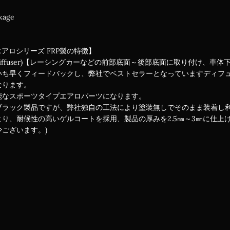
kage
エアロシリーズ FRP製の特徴】
iffuser)【レーシングカーなどの前部底面～後部底面に取り付け、
いち早くフィードバックし、弊社でベストセラーとなっていますディフ
なります。
能なスポーツタイプエアロパーツになります。
ブラック製品ですが、弊社独自の工法により塗装無しでそのまま装着し
り、耐候性の高いゲルコートを採用、製品の厚みを2.5㎜～3㎜に仕上
ございます。)