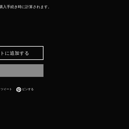
購入手続き時に計算されます。
トに追加する
bookでシェアする
Twitterに投稿する
Pinterestでピンする
ツイート
ピンする