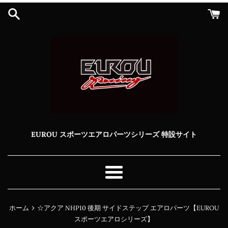
コ
ン
テ
ン
ツ
に
ス
キ
ッ
プ
す
る
EUROU スポーツエアロパーツシリーズ 特設サイト
メ
ニ
ュ
›
ホーム
☆アクア NHP10 後期 サイドステップ エアロパーツ【EUROU
ー
スポーツエアロシリーズ】