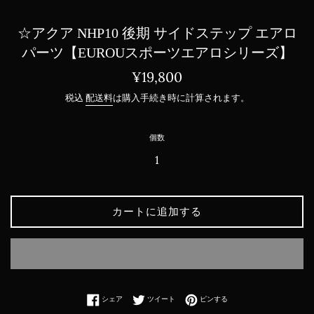
☆アクア NHP10 後期 サイドステップ エアロ
パーツ【EUROUスポーツエアロシリーズ】
通
¥19,800
常
税込
配送料
は購入手続き時に計算されます。
価
格
個数
カートに追加する
Facebookでシェアする
Twitterに投稿する
Pinterestでピンする
シェア
ツイート
ピンする