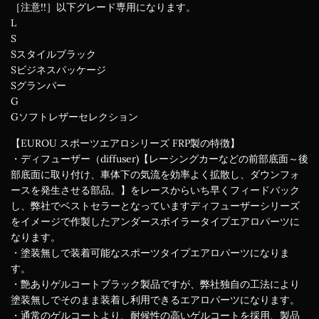
［注意!!］以下グレード専用になります。
L
S
Sスタイルブラック
Sビジネスパッケージ
Sグランパー
G
Gソフトレザーセレクション
【EUROU スポーツエアロシリーズ FRP製の特徴】
・ディフューザー（diffuser)【レーシングカーなどの前部底面～後
部底面に取り付け、車体下の気流を効率よく拡散し、ダウンフォ
ースを発生させる部品。】をレースからいち早くフィードバック
し、弊社でベストセラーとなっていますディフューザーシリーズ
をイメージで作製したアンダースポイラータイプエアロパーツに
なります。
・塗装無しで装着可能なスポーツタイプエアロパーツになりま
す。
・艶ありゲルコートブラック製品ですが、弊社独自の工法により
塗装無しでそのまま装着し利用できるエアロパーツになります。
・通常のゲルコートより、耐候性の高いゲルコートを採用、製品