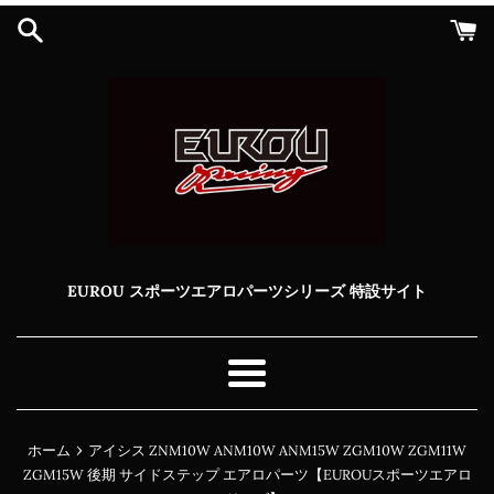
コ
ン
テ
ン
ツ
に
ス
キ
ッ
プ
す
る
EUROU スポーツエアロパーツシリーズ 特設サイト
メ
ニ
ュ
›
ホーム
アイシス ZNM10W ANM10W ANM15W ZGM10W ZGM11W
ー
ZGM15W 後期 サイドステップ エアロパーツ【EUROUスポーツエアロ