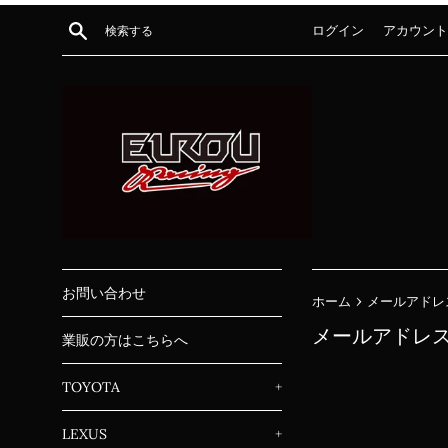
コ
検索する
ログイン
アカウント
ン
テ
ン
ツ
に
ス
キ
ッ
プ
す
る
お問い合わせ
›
ホーム
メールアドレ
メールアドレ
業販の方はこちらへ
TOYOTA
+
LEXUS
+