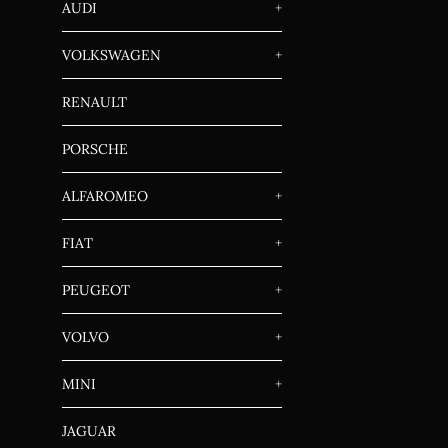
AUDI
+
VOLKSWAGEN
+
RENAULT
PORSCHE
ALFAROMEO
+
FIAT
+
PEUGEOT
+
VOLVO
+
MINI
+
JAGUAR